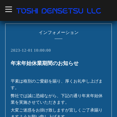
t
o
g
g
l
e
n
インフォメーション
a
v
i
g
2023-12-01 10:00:00
a
t
i
年末年始休業期間のお知らせ
o
n
平素は格別のご愛顧を賜り、厚くお礼申し上げま
す。
弊社では誠に恐縮ながら、下記の通り年末年始休
業を実施させていただきます。
大変ご迷惑をお掛け致しますが宜しくご了承賜り
ますようお願い申し上げます。