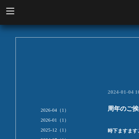
t
o
g
g
l
e
n
a
v
i
g
a
t
i
o
n
2024-01-04 1
周年のご挨
2026-04（1）
2026-01（1）
2025-12（1）
時下ますます