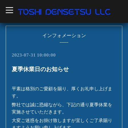
t
o
g
g
l
e
n
インフォメーション
a
v
i
g
2023-07-31 10:00:00
a
t
i
夏季休業日のお知らせ
o
n
平素は格別のご愛顧を賜り、厚くお礼申し上げま
す。
弊社では誠に恐縮ながら、下記の通り夏季休業を
実施させていただきます。
大変ご迷惑をお掛け致しますが宜しくご了承賜り
ますようお願い申し上げます。