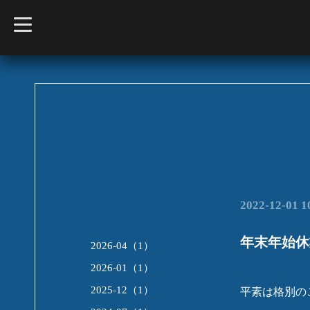
t
o
g
g
l
e
n
a
v
i
g
a
t
i
o
n
2022-12-01 1
年末年始休
2026-04（1）
2026-01（1）
2025-12（1）
平素は格別の