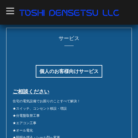
t
o
g
g
l
e
n
サービス
a
v
i
g
a
t
i
個人のお客様向けサービス
o
n
ご相談ください
住宅の電気設備でお困りのことすべて解決！
★スイッチ、コンセント移設・増設
★分電盤取替工事
★エアコン工事
★オール電化
★照明を埋込・レール型へ変更